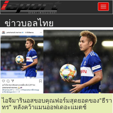
ข่าวบอลไทย
ไอจีมารินอสขอบคุณฟอร์มสุดยอดของ"ธีรา
ทร" หลังคว้าแมนออฟเดอะแมตช์