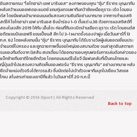
อินสตาแกรม "โยโกฮาม่า เอฟ มารินอส" ลงภาพขอบคุณ "อุ้ม" ธีราทร บุญมาทัน
หลังคว้าแมนออฟเดอะแมตช์ แถมทุ่มเทจนพาทีมคว้าชัยเหนืออุราวะ เร้ด ไดมอน
ด์ส โดยมีแฟนเข้ามาคอมเมนต์แสดงความยินดีอย่างมากมาย จากการทำแอสซิ
สต์ให้ โยโกฮาม่า เอฟ มารินอส ยิงนำร่อง 1-0 ตั้งแต่ น.38 ด้วยการแอสซิสต์ที่
สองในเจลีก 2019 ให้กับ เอ็นโดะ ก่อนที่ทีมจะเปิดบ้านเชือด อุราวะ เร้ด ไดมอนด์ส
อดีตแชมป์เอเอฟซี แชมเปี้ยนส์ ลีก ไป 3-1 ผงาดรั้งรองจ่าฝูง เมื่อวันเสาร์ที่ 13
ก.ค. 62 โดยหลังเกมนั้น "อุ้ม" ธีราทร บุญมาทัน ได้รับรางวัลผู้เล่นยอดเยี่ยมประ
จำแมตช์ไปครอง และถูกฉายภาพขึ้นจอใหญ่ของสนามด้วย จนล่าสุดอินสตาแก
รมของทีมดังจาก นิสสัน สเตเดี้ยม ได้ออกมาขอบคุณฟอร์มการเล่นดังกล่าวของ
แบ็กซ้ายทีมชาติไทยอีกด้วย โดยคอมเมนต์ในไอจี มีแฟนคลับที่เป็นคนไทยและ
ญี่ปุ่นเข้าไปแสดงความคิดเห็นของฟอร์ม ''ธีราทร บุญมาทัน'' อย่างมากมาย หลัง
ยึดจำแหน่งตัวจริงได้ถาวรแล้ว ซึ่งนัดต่อไปเจ้าตัวจะพาทีมบุกไปเยือน วิสเซล
โกเบ สโมสรเก่าของเขาปีที่แล้ว ในวันเสาร์ที่ 20 ก.ค.นี้
Copyright © 2014 iSport | All Rights Reserved
Back to top