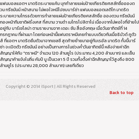
แฟนบอลแอตฯ มาดริดระบายแค้น บุกทำลายแผ่นป้ายเกียรติยศสลักชื่ออองต
วน กรีซมันน์ หน้าสนาม ไม่พอใจหนีไปซบบาร์ซ่า แฟนบอลแอตเลติโก มาดริด
ระบายความโกรธด้วยการทำลายแผ่นป้ายเกียรติยศสลักชื่อ อองตวน กรีซมันน์
กองหน้าทีมชาติฝรั่งเศส ที่สนาม วานต๋า เมโทรโปลิตาโน่ เนื่องจากไม่พอใจที่ย้ายไป
อยู่กับ บาร์เซโลน่า ตามรายงานจาก เดอะ ซัน สื่ออังกฤษ เมื่อวันอาทิตย์ที่ 14
กรกฎาคม ที่ผ่านมา โดยก่อนหน้านี้แฟนตราหมีเคยทำแบบเดียวกันเมื่อธิบัวต์ คูตัว
ส์ ที่แอตฯ มาดริดยืมตัวมาจากเชลซี สุดท้ายย้่ายมาอยู่กับเรอัล มาดริด ทั้งนี้บาร์
ซ่า จะเปิดตัว กรีซมันน์ อย่างเป็นทางการในช่วงค่ำวันอาทิตย์นี้ หลังจ่ายค่าฉีก
สัญญาให้กับ "ตราหมี" จำนวน 120 ล้านยูโร (ประมาณ 4,200 ล้านบาท) และเซ็น
สัญญาค้าแข้งในถิ่น คัมป์ นู เป็นเวลา 5 ปี รวมทั้งตั้งค่าฉีกสัญญาไว้สูงถึง 800
ล้านยูโร (ประมาณ 28,000 ล้านบาท) เลยทีเดียว
Copyright © 2014 iSport | All Rights Reserved
Back to top