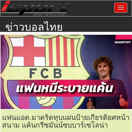
ข่าวบอลไทย
แฟนแอต.มาดริดทุบแผ่นป้ายเกียรติยศหน้า
สนาม แค้นกรีซมันน์ซบบาร์เซโลน่า