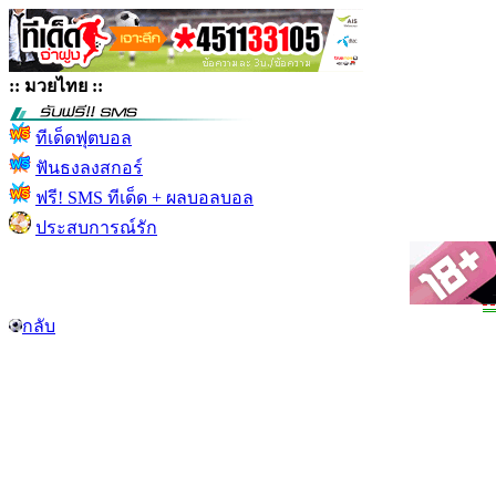
:: มวยไทย ::
ทีเด็ดฟุตบอล
ฟันธงลงสกอร์
ฟรี! SMS ทีเด็ด + ผลบอลบอล
ประสบการณ์รัก
กลับ